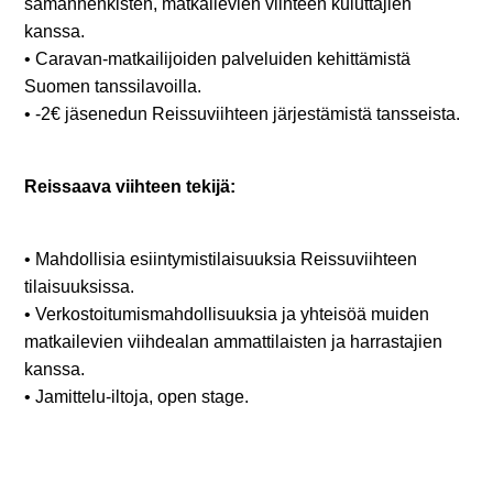
samanhenkisten, matkailevien viihteen kuluttajien
kanssa.
• Caravan-matkailijoiden palveluiden kehittämistä
Suomen tanssilavoilla.
• -2€ jäsenedun Reissuviihteen järjestämistä tansseista.
Reissaava viihteen tekijä:
• Mahdollisia esiin­ty­mis­ti­lai­suuk­sia Reissuviihteen
tilaisuuksissa.
• Ver­kos­toi­tu­mis­mah­dol­li­suuk­sia ja yhteisöä muiden
matkailevien viihdealan ammattilaisten ja harrastajien
kanssa.
• Jamittelu-iltoja, open stage.