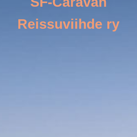
SF-Caravan
Reissuviihde ry