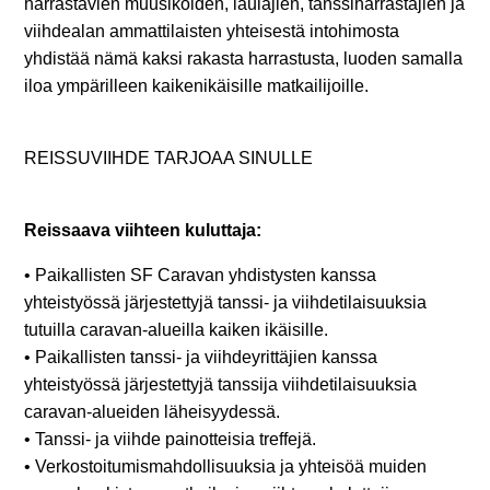
harrastavien muusikoiden, laulajien, tanssiharrastajien ja
viihdealan ammattilaisten yhteisestä intohimosta
yhdistää nämä kaksi rakasta harrastusta, luoden samalla
iloa ympärilleen kaikenikäisille matkailijoille.
REISSUVIIHDE TARJOAA SINULLE
Reissaava viihteen kuluttaja:
• Paikallisten SF Caravan yhdistysten kanssa
yhteistyössä järjestettyjä tanssi- ja viihdetilaisuuksia
tutuilla caravan-alueilla kaiken ikäisille.
• Paikallisten tanssi- ja viihdeyrittäjien kanssa
yhteistyössä järjestettyjä tanssija viihdetilaisuuksia
caravan-alueiden läheisyydessä.
• Tanssi- ja viihde painotteisia treffejä.
• Ver­kos­toi­tu­mis­mah­dol­li­suuk­sia ja yhteisöä muiden